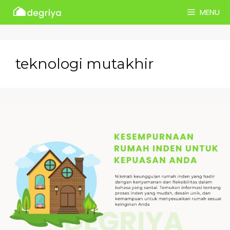
Skip
MENU
to
content
teknologi mutakhir