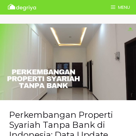
Skip
MENU
to
content
Perkembangan Properti
Syariah Tanpa Bank di
Indonesia: Data Update