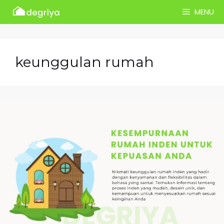
Skip
MENU
to
content
keunggulan rumah