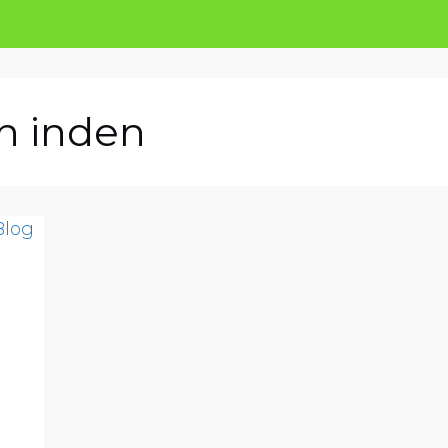
ah inden
h