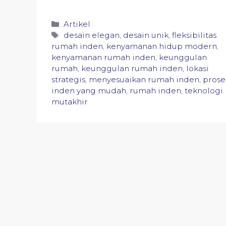
Categories
Artikel
Tags
desain elegan
,
desain unik
,
fleksibilitas
rumah inden
,
kenyamanan hidup modern
,
kenyamanan rumah inden
,
keunggulan
rumah
,
keunggulan rumah inden
,
lokasi
strategis
,
menyesuaikan rumah inden
,
prose
inden yang mudah
,
rumah inden
,
teknologi
mutakhir