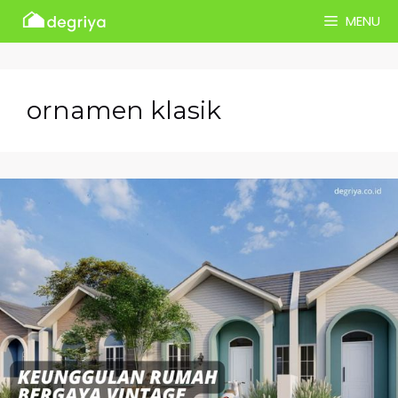
Skip
MENU
to
content
ornamen klasik