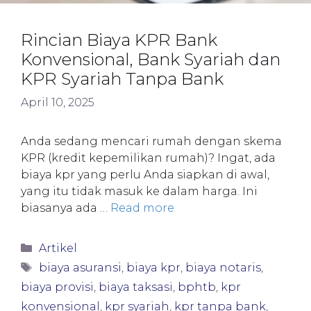
Rincian Biaya KPR Bank
Konvensional, Bank Syariah dan
KPR Syariah Tanpa Bank
April 10, 2025
Anda sedang mencari rumah dengan skema
KPR (kredit kepemilikan rumah)? Ingat, ada
biaya kpr yang perlu Anda siapkan di awal,
yang itu tidak masuk ke dalam harga. Ini
biasanya ada …
Read more
Categories
Artikel
Tags
biaya asuransi
,
biaya kpr
,
biaya notaris
,
biaya provisi
,
biaya taksasi
,
bphtb
,
kpr
konvensional
,
kpr syariah
,
kpr tanpa bank
,