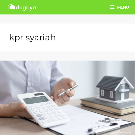
Skip
MENU
to
content
kpr syariah