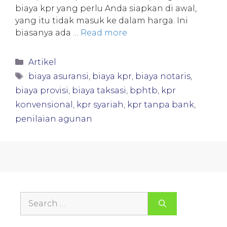
biaya kpr yang perlu Anda siapkan di awal,
yang itu tidak masuk ke dalam harga. Ini
biasanya ada …
Read more
Categories
Artikel
Tags
biaya asuransi
,
biaya kpr
,
biaya notaris
,
biaya provisi
,
biaya taksasi
,
bphtb
,
kpr
konvensional
,
kpr syariah
,
kpr tanpa bank
,
penilaian agunan
Search
for: