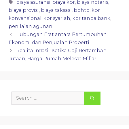
Tags
biaya asuransi
,
biaya kpr
,
biaya notaris
,
biaya provisi
,
biaya taksasi
,
bphtb
,
kpr
konvensional
,
kpr syariah
,
kpr tanpa bank
,
penilaian agunan
Hubungan Erat antara Pertumbuhan
Ekonomi dan Penjualan Properti
Realita Inflasi : Ketika Gaji Bertambah
Jutaan, Harga Rumah Melesat Miliar
Search
for: