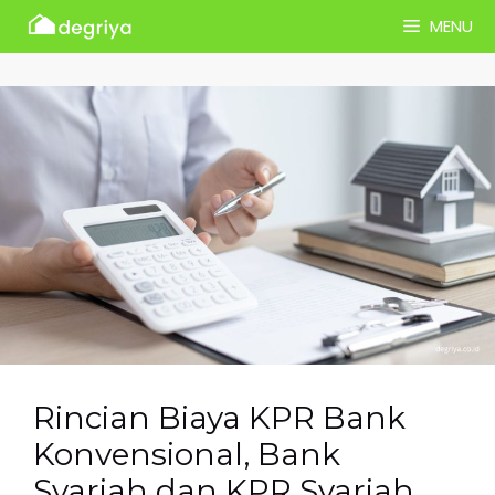
Skip
MENU
to
content
Rincian Biaya KPR Bank
Konvensional, Bank
Syariah dan KPR Syariah