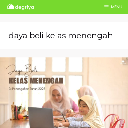
Skip
MENU
to
content
daya beli kelas menengah