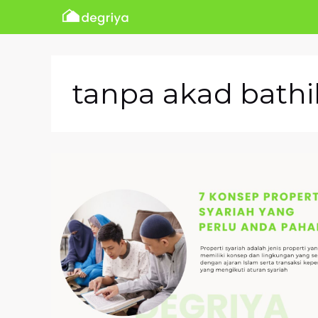
Skip
to
content
tanpa akad bathi