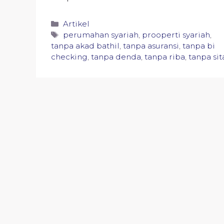
Categories
Artikel
Tags
perumahan syariah
,
prooperti syariah
,
tanpa akad bathil
,
tanpa asuransi
,
tanpa bi
checking
,
tanpa denda
,
tanpa riba
,
tanpa sit