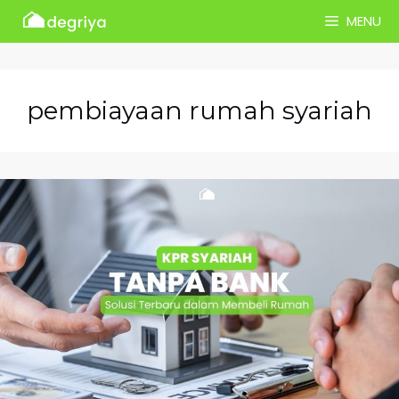
Skip
MENU
to
content
pembiayaan rumah syariah